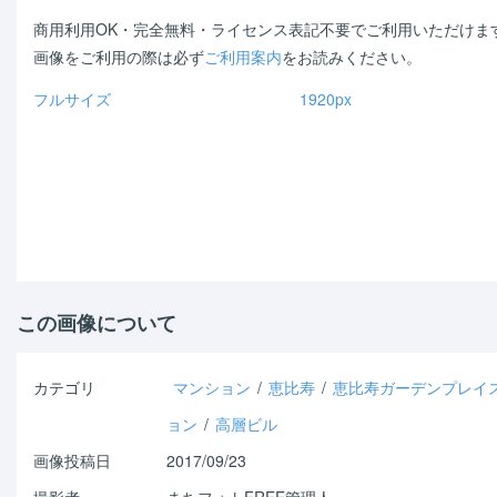
商用利用OK・完全無料・ライセンス表記不要でご利用いただけま
画像をご利用の際は必ず
ご利用案内
をお読みください。
フルサイズ
1920px
Warning
: Use of undefined
Warning
: Use of undefined
constant - assumed ' ' (this
constant - assumed ' ' (t
will throw an Error in a future
will throw an Error in a futur
version of PHP) in
/home/shichi-
version of PHP) in
/home/sh
henge/machiphoto.net/public_html/wp-
henge/machiphoto.net/pu
content/themes/machiphoto/single.php
content/themes/machipho
on line
33
on line
47
この画像について
カテゴリ
マンション
/
恵比寿
/
恵比寿ガーデンプレイ
ョン
/
高層ビル
画像投稿日
2017/09/23
撮影者
まちフォトFREE管理人