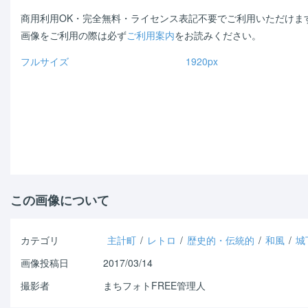
商用利用OK・完全無料・ライセンス表記不要でご利用いただけま
画像をご利用の際は必ず
ご利用案内
をお読みください。
フルサイズ
1920px
Warning
: Use of undefined
Warning
: Use of undefined
constant - assumed ' ' (this
constant - assumed ' ' (t
will throw an Error in a future
will throw an Error in a futur
version of PHP) in
/home/shichi-
version of PHP) in
/home/sh
henge/machiphoto.net/public_html/wp-
henge/machiphoto.net/pu
content/themes/machiphoto/single.php
content/themes/machipho
on line
33
on line
47
この画像について
カテゴリ
主計町
/
レトロ
/
歴史的・伝統的
/
和風
/
城
画像投稿日
2017/03/14
撮影者
まちフォトFREE管理人