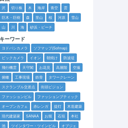
沢
切り株
木
海岸
青空
雲
巨木・巨樹
森
里山
桜
河原
雪山
山
川
海
砂浜・ビーチ
キーワード
ヨドバシカメラ
ソフマップ(Sofmap)
ビックカメラ
イオン
朝焼け
防波堤
飛行機雲
天守閣
お花見
高層階
空撮
俯瞰
工事現場
鉄骨
タワークレーン
スクランブル交差点
街頭ビジョン
ファッションビル
ファッションブティック
オープンカフェ
赤レンガ
提灯
木造建築
現代建築家
SANAA
お堀
石垣
本社
池
ツインタワー・ツインビル
オブジェ