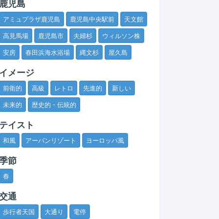
鹿児島
アミュプラザ鹿児島
鹿児島中央駅前
天文館
高見馬場
鹿児島市
夫婦杉
ウィルソン株
安房
春田浜海水浴場
縄文杉
屋久島
イメージ
前衛的
高級
レトロ
先進的
新しい
未来的
歴史的・伝統的
テイスト
和風
アーバンリゾート
ヨーロッパ風
季節
春
交通
歩行者天国
大通り
電停