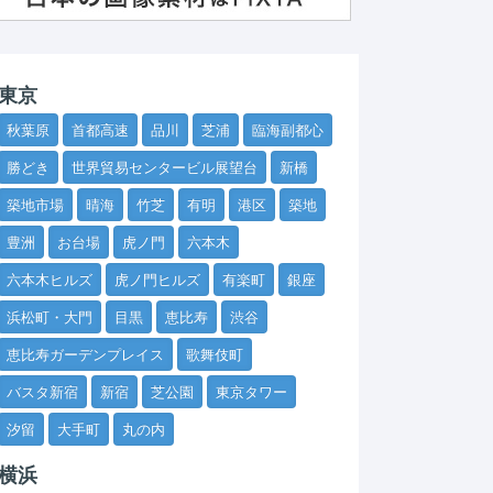
東京
秋葉原
首都高速
品川
芝浦
臨海副都心
勝どき
世界貿易センタービル展望台
新橋
築地市場
晴海
竹芝
有明
港区
築地
豊洲
お台場
虎ノ門
六本木
六本木ヒルズ
虎ノ門ヒルズ
有楽町
銀座
浜松町・大門
目黒
恵比寿
渋谷
恵比寿ガーデンプレイス
歌舞伎町
バスタ新宿
新宿
芝公園
東京タワー
汐留
大手町
丸の内
横浜