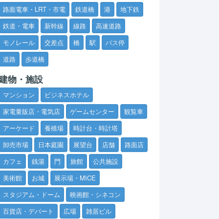
路面電車・LRT・市電
鉄道橋
港
地下鉄
鉄道・電車
新幹線
線路
高速道路
モノレール
交差点
橋
駅
バス停
道路
歩道橋
建物・施設
マンション
ビジネスホテル
家電量販店・電気店
ゲームセンター
観覧車
アーケード
養殖場
時計台・時計塔
卸売市場
日本庭園
展望台
店舗
路面店
カフェ
銭湯
門
旅館
公共施設
美術館
お城
展示場・MICE
スタジアム・ドーム
映画館・シネコン
百貨店・デパート
広場
雑居ビル