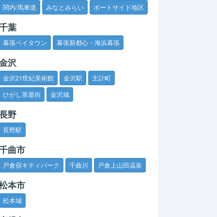
関内/馬車道
みなとみらい
ポートサイド地区
千葉
幕張ベイタウン
幕張新都心・海浜幕張
金沢
金沢21世紀美術館
金沢駅
主計町
ひがし茶屋街
金沢城
長野
長野駅
千曲市
戸倉宿キティパーク
千曲川
戸倉上山田温泉
松本市
松本城