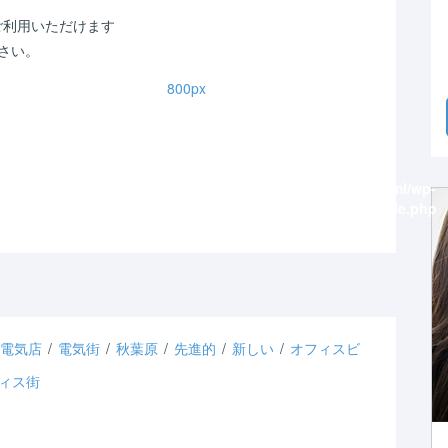
ご利用いただけます
さい。
800px
Use of undefined
Warning
: Use of undefined
 assumed ' ' (this
constant - assumed ' ' (this
n Error in a future
will throw an Error in a future
PHP) in
/home/shichi-
version of PHP) in
/home/shichi-
hiphoto.net/public_html/wp-
henge/machiphoto.net/public_html/wp-
hemes/machiphoto/single.php
content/themes/machiphoto/single.php
on line
61
・電気店
/
電気街
/
秋葉原
/
先進的
/
新しい
/
オフィスビ
ィス街