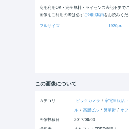
商用利用OK・完全無料・ライセンス表記不要で
画像をご利用の際は必ず
ご利用案内
をお読みくだ
フルサイズ
1920px
Warning
: Use of undefined
Warning
: 
constant - assumed ' ' (this
constant -
will throw an Error in a future
will throw a
version of PHP) in
/home/shichi-
version of 
henge/machiphoto.net/public_html/wp-
henge/mac
content/themes/machiphoto/single.php
content/t
on line
33
on line
47
この画像について
カテゴリ
ビックカメラ
/
家電量販店
ル
/
高層ビル
/
繁華街
/
オフ
画像投稿日
2017/09/03
撮影者
まちフォトFREE管理人