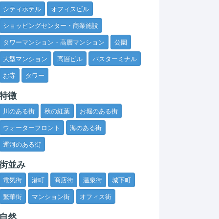
シティホテル
オフィスビル
ショッピングセンター・商業施設
タワーマンション・高層マンション
公園
大型マンション
高層ビル
バスターミナル
お寺
タワー
特徴
川のある街
秋の紅葉
お堀のある街
ウォーターフロント
海のある街
運河のある街
街並み
電気街
港町
商店街
温泉街
城下町
繁華街
マンション街
オフィス街
自然