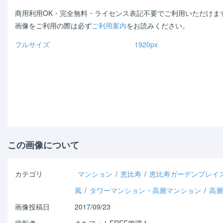
商用利用OK・完全無料・ライセンス表記不要でご利用いただけま
画像をご利用の際は必ず
ご利用案内
をお読みください。
フルサイズ
1920px
Warning
: Use of undefined
Warning
: Use of undefined
constant - assumed ' ' (this
constant - assumed ' ' (t
will throw an Error in a future
will throw an Error in a futur
version of PHP) in
/home/shichi-
version of PHP) in
/home/sh
henge/machiphoto.net/public_html/wp-
henge/machiphoto.net/pu
content/themes/machiphoto/single.php
content/themes/machipho
on line
33
on line
47
この画像について
カテゴリ
マンション
/
恵比寿
/
恵比寿ガーデンプレイ
風
/
タワーマンション・高層マンション
/
高層
画像投稿日
2017/09/23
撮影者
まちフォトFREE管理人