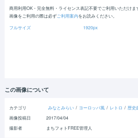
商用利用OK・完全無料・ライセンス表記不要でご利用いただけま
画像をご利用の際は必ず
ご利用案内
をお読みください。
フルサイズ
1920px
Warning
: Use of undefined
Warning
: Use of undefined
constant - assumed ' ' (this
constant - assumed ' ' (t
will throw an Error in a future
will throw an Error in a futur
version of PHP) in
/home/shichi-
version of PHP) in
/home/sh
henge/machiphoto.net/public_html/wp-
henge/machiphoto.net/pu
content/themes/machiphoto/single.php
content/themes/machipho
on line
33
on line
47
この画像について
カテゴリ
みなとみらい
/
ヨーロッパ風
/
レトロ
/
歴史
画像投稿日
2017/04/04
撮影者
まちフォトFREE管理人