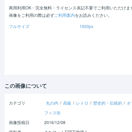
商用利用OK・完全無料・ライセンス表記不要でご利用いただけま
画像をご利用の際は必ず
ご利用案内
をお読みください。
フルサイズ
1920px
Warning
: Use of undefined
Warning
: Use of undefined
constant - assumed ' ' (this
constant - assumed ' ' (t
will throw an Error in a future
will throw an Error in a futur
version of PHP) in
/home/shichi-
version of PHP) in
/home/sh
henge/machiphoto.net/public_html/wp-
henge/machiphoto.net/pu
content/themes/machiphoto/single.php
content/themes/machipho
on line
33
on line
47
この画像について
カテゴリ
丸の内
/
高級
/
レトロ
/
歴史的・伝統的
/
オ
フィス街
画像投稿日
2016/12/08
撮影者
まちフォトFREE管理人