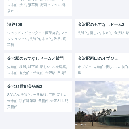
未来的, 渋谷, 繁華街, 街頭ビジョン, 雑
居ビル
渋谷109
金沢駅のもてなしドーム2
ショッピングセンター・商業施設, ファ
先進的, 新しい, 未来的, 金沢駅, 
ッションビル, 先進的, 未来的, 渋谷, 繁
華街
金沢駅のもてなしドームと鼓門
金沢駅西口のオブジェ
先進的, 和風, 城下町, 新しい, 木造建築,
オブジェ, 先進的, 新しい, 未来的,
未来的, 歴史的・伝統的, 金沢駅, 門, 駅
駅
金沢21世紀美術館2
SANAA, 先進的, 公共施設, 広場, 新しい,
未来的, 現代建築家, 美術館, 金沢21世紀
美術館