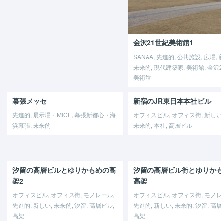
金沢21世紀美術館1
SANAA, 先進的, 公共施設, 広場,
未来的, 現代建築家, 美術館, 金沢
美術館
幕張メッセ
新宿のJR東日本本社ビル
先進的, 展示場・MICE, 幕張新都心・海
オフィスビル, オフィス街, 新しい,
浜幕張, 未来的
未来的, 本社, 高層ビル
汐留の高層ビルとゆりかもめの高
汐留の高層ビル街とゆりか
架2
高架
オフィスビル, オフィス街, モノレール,
オフィスビル, オフィス街, モノレ
先進的, 新しい, 未来的, 汐留, 高層ビル,
先進的, 新しい, 未来的, 汐留, 高
高架
高架