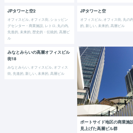
JPタワーと空2
JPタワーと空
オフィスビル, オフィス街, ショッピン
オフィスビル, オフィス街, 丸の内
グセンター・商業施設, レトロ, 丸の内,
的, 新しい, 未来的, 高層ビル
先進的, 未来的, 歴史的・伝統的, 高層ビ
ル
みなとみらいの高層オフィスビル
街18
みなとみらい, オフィスビル, オフィス
街, 先進的, 新しい, 未来的, 高層ビル
ポートサイド地区の商業施
見上げた高層ビル群