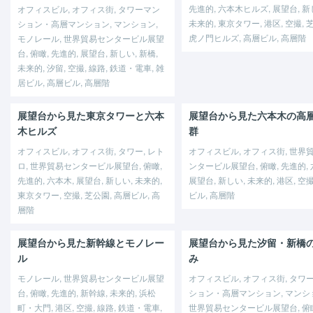
先進的, 六本木ヒルズ, 展望台, 新
オフィスビル, オフィス街, タワーマン
未来的, 東京タワー, 港区, 空撮, 
ション・高層マンション, マンション,
虎ノ門ヒルズ, 高層ビル, 高層階
モノレール, 世界貿易センタービル展望
台, 俯瞰, 先進的, 展望台, 新しい, 新橋,
未来的, 汐留, 空撮, 線路, 鉄道・電車, 雑
居ビル, 高層ビル, 高層階
展望台から見た東京タワーと六本
展望台から見た六本木の高
木ヒルズ
群
オフィスビル, オフィス街, タワー, レト
オフィスビル, オフィス街, 世界
ロ, 世界貿易センタービル展望台, 俯瞰,
ンタービル展望台, 俯瞰, 先進的, 
先進的, 六本木, 展望台, 新しい, 未来的,
展望台, 新しい, 未来的, 港区, 空撮
東京タワー, 空撮, 芝公園, 高層ビル, 高
ビル, 高層階
層階
展望台から見た新幹線とモノレー
展望台から見た汐留・新橋
ル
み
モノレール, 世界貿易センタービル展望
オフィスビル, オフィス街, タワ
台, 俯瞰, 先進的, 新幹線, 未来的, 浜松
ション・高層マンション, マンシ
町・大門, 港区, 空撮, 線路, 鉄道・電車,
世界貿易センタービル展望台, 俯瞰