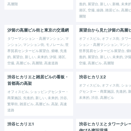
高層階
進的, 展望台, 新しい, 新橋, 未来的
港区, 空撮, 線路, 雑居ビル, 高層ビ
層階
汐留の高層ビル街と東京の交通網
展望台から見た汐留の高層
タワーマンション・高層マンション, マ
オフィスビル, オフィス街, タワ
ンション, マンション街, モノレール, 世
ション・高層マンション, マンシ
界貿易センタービル展望台, 俯瞰, 先進
世界貿易センタービル展望台, 俯瞰
的, 展望台, 新しい, 未来的, 汐留, 港区,
進的, 展望台, 新しい, 未来的, 汐留
空撮, 高層ビル, 高層階, 高速道路
空撮, 高層ビル, 高層階
渋谷ヒカリエと雑居ビルの看板・
渋谷ヒカリエ2
首都高の高架
オフィスビル, オフィス街, ショ
グセンター・商業施設, 先進的, 新
オフィスビル, ショッピングセンター・
未来的, 渋谷, 高層ビル
商業施設, 先進的, 新しい, 未来的, 渋谷,
繁華街, 雑居ビル, 高層ビル, 高架, 高速
道路
渋谷ヒカリエ1
渋谷ヒカリエとタワークレ
伸びる建設現場