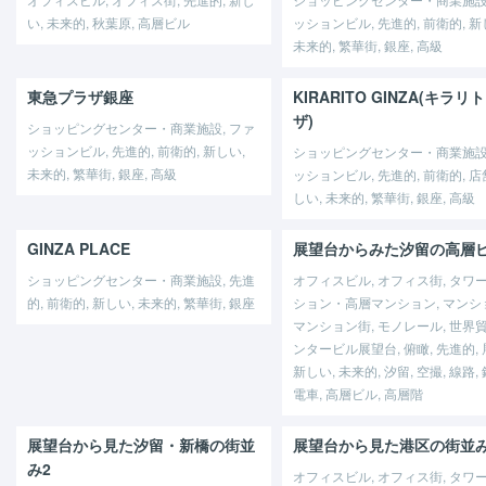
い, 未来的, 秋葉原, 高層ビル
ッションビル, 先進的, 前衛的, 新
未来的, 繁華街, 銀座, 高級
東急プラザ銀座
KIRARITO GINZA(キラリ
ザ)
ショッピングセンター・商業施設, ファ
ッションビル, 先進的, 前衛的, 新しい,
ショッピングセンター・商業施設,
未来的, 繁華街, 銀座, 高級
ッションビル, 先進的, 前衛的, 店舗
しい, 未来的, 繁華街, 銀座, 高級
GINZA PLACE
展望台からみた汐留の高層
ショッピングセンター・商業施設, 先進
オフィスビル, オフィス街, タワ
的, 前衛的, 新しい, 未来的, 繁華街, 銀座
ション・高層マンション, マンシ
マンション街, モノレール, 世界
ンタービル展望台, 俯瞰, 先進的, 
新しい, 未来的, 汐留, 空撮, 線路,
電車, 高層ビル, 高層階
展望台から見た汐留・新橋の街並
展望台から見た港区の街並み
み2
オフィスビル, オフィス街, タワー,