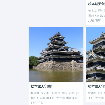
松本城天守
松本城, 歴史的
堀のある街, 
お堀, 石垣
松本城天守閣8
松本城天守
松本城, 歴史的・伝統的, 和風, お城, お
松本城, 歴史的
堀のある街, 城下町, 天守閣, 木造建築,
下町, 天守閣
お堀, 石垣