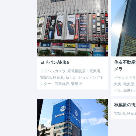
ヨドバシAkiba
住友不動産
メラ
ヨドバシカメラ, 家電量販店・電気店,
電気街, 秋葉原, 新しい, ショッピングセ
ビックカメラ,
ンター・商業施設, 繁華街
気街, 秋葉原,
ビル, 高層ビ
秋葉原の街
電気街, 秋葉原