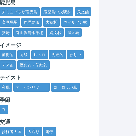
鹿児島
アミュプラザ鹿児島
鹿児島中央駅前
天文館
高見馬場
鹿児島市
夫婦杉
ウィルソン株
安房
春田浜海水浴場
縄文杉
屋久島
イメージ
前衛的
高級
レトロ
先進的
新しい
未来的
歴史的・伝統的
テイスト
和風
アーバンリゾート
ヨーロッパ風
季節
春
交通
歩行者天国
大通り
電停