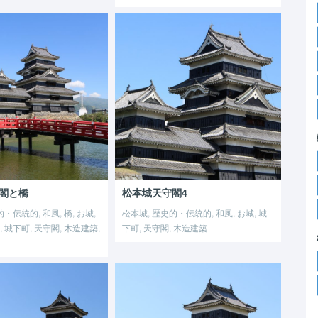
閣と橋
松本城天守閣4
・伝統的, 和風, 橋, お城,
松本城, 歴史的・伝統的, 和風, お城, 城
 城下町, 天守閣, 木造建築,
下町, 天守閣, 木造建築