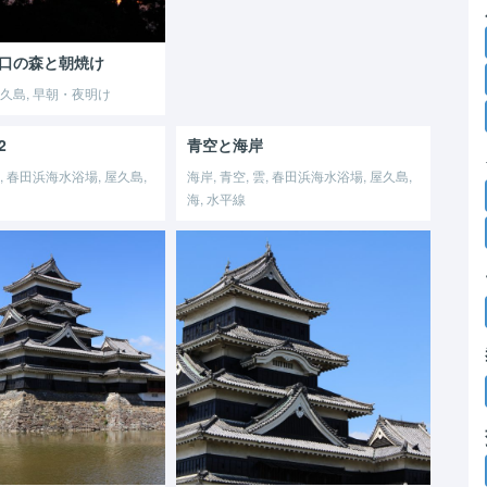
口の森と朝焼け
 屋久島, 早朝・夜明け
2
青空と海岸
雲, 春田浜海水浴場, 屋久島,
海岸, 青空, 雲, 春田浜海水浴場, 屋久島,
海, 水平線