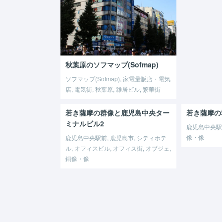
秋葉原のソフマップ(Sofmap)
ソフマップ(Sofmap), 家電量販店・電気
店, 電気街, 秋葉原, 雑居ビル, 繁華街
若き薩摩の群像と鹿児島中央ター
若き薩摩の
ミナルビル2
鹿児島中央駅前
像・像
鹿児島中央駅前, 鹿児島市, シティホテ
ル, オフィスビル, オフィス街, オブジェ,
銅像・像