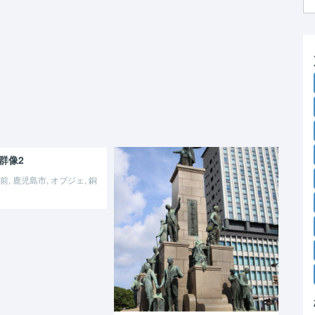
群像2
, 鹿児島市, オブジェ, 銅