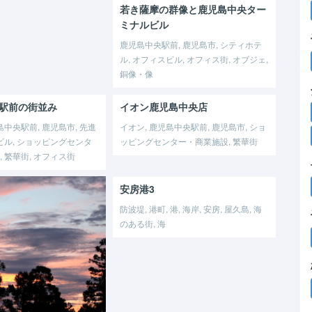
若き薩摩の群像と鹿児島中央ター
ミナルビル
鹿児島中央駅前, 鹿児島市, シティホテ
ル, オフィスビル, オフィス街, オブジェ,
銅像・像
駅前の街並み
イオン鹿児島中央店
島中央駅前, 鹿児島市, 先進
イオン, 鹿児島中央駅前, 鹿児島市, ショ
ビル, ショッピングセンタ
ッピングセンター・商業施設, 繁華街
 繁華街, オフィス街
安房港3
防波堤, 港町, 港, 海岸, 安房, 屋久島, 海
のある街, 海