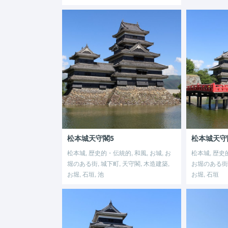
松本城天守閣5
松本城天守
松本城, 歴史的・伝統的, 和風, お城, お
松本城, 歴史的
堀のある街, 城下町, 天守閣, 木造建築,
お堀のある街,
お堀, 石垣, 池
お堀, 石垣