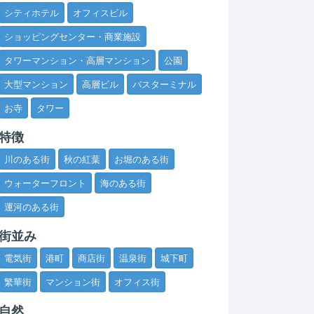
シティホテル
オフィスビル
ショッピングセンター・商業施設
タワーマンション・高層マンション
公園
大型マンション
高層ビル
バスターミナル
お寺
タワー
特徴
川のある街
秋の紅葉
お堀のある街
ウォーターフロント
海のある街
運河のある街
街並み
電気街
港町
商店街
温泉街
城下町
繁華街
マンション街
オフィス街
自然