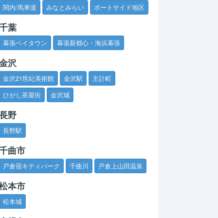
関内/馬車道
みなとみらい
ポートサイド地区
千葉
幕張ベイタウン
幕張新都心・海浜幕張
金沢
金沢21世紀美術館
金沢駅
主計町
ひがし茶屋街
金沢城
長野
長野駅
千曲市
戸倉宿キティパーク
千曲川
戸倉上山田温泉
松本市
松本城