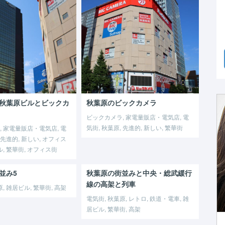
秋葉原ビルとビックカ
秋葉原のビックカメラ
ビックカメラ, 家電量販店・電気店, 電
気街, 秋葉原, 先進的, 新しい, 繁華街
 家電量販店・電気店, 電
 先進的, 新しい, オフィス
ル, 繁華街, オフィス街
並み5
秋葉原の街並みと中央・総武緩行
線の高架と列車
, 雑居ビル, 繁華街, 高架
電気街, 秋葉原, レトロ, 鉄道・電車, 雑
居ビル, 繁華街, 高架