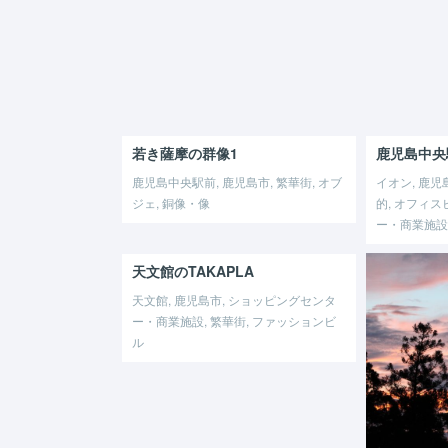
若き薩摩の群像1
鹿児島中央
鹿児島中央駅前, 鹿児島市, 繁華街, オブ
イオン, 鹿児
ジェ, 銅像・像
的, オフィス
ー・商業施設,
天文館のTAKAPLA
天文館, 鹿児島市, ショッピングセンタ
ー・商業施設, 繁華街, ファッションビ
ル