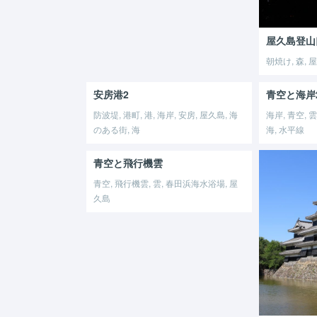
屋久島登山
朝焼け, 森,
安房港2
青空と海岸
防波堤, 港町, 港, 海岸, 安房, 屋久島, 海
海岸, 青空, 
のある街, 海
海, 水平線
青空と飛行機雲
青空, 飛行機雲, 雲, 春田浜海水浴場, 屋
久島