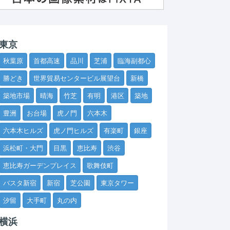
東京
秋葉原
首都高速
品川
芝浦
臨海副都心
勝どき
世界貿易センタービル展望台
新橋
築地市場
晴海
竹芝
有明
港区
築地
豊洲
お台場
虎ノ門
六本木
六本木ヒルズ
虎ノ門ヒルズ
有楽町
銀座
浜松町・大門
目黒
恵比寿
渋谷
恵比寿ガーデンプレイス
歌舞伎町
バスタ新宿
新宿
芝公園
東京タワー
汐留
大手町
丸の内
横浜