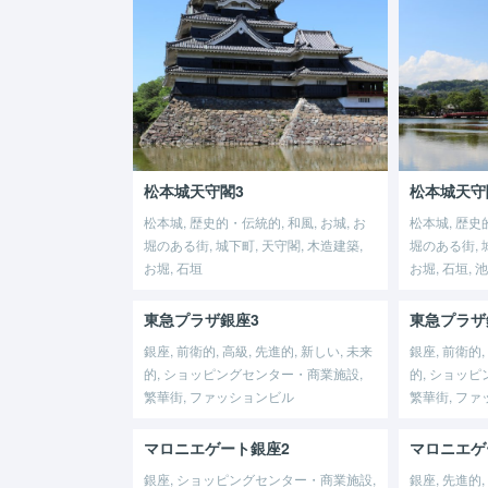
松本城天守閣3
松本城天守
松本城, 歴史的・伝統的, 和風, お城, お
松本城, 歴史的
堀のある街, 城下町, 天守閣, 木造建築,
堀のある街, 
お堀, 石垣
お堀, 石垣, 池
東急プラザ銀座3
東急プラザ
銀座, 前衛的, 高級, 先進的, 新しい, 未来
銀座, 前衛的,
的, ショッピングセンター・商業施設,
的, ショッ
繁華街, ファッションビル
繁華街, フ
マロニエゲート銀座2
マロニエゲ
銀座, ショッピングセンター・商業施設,
銀座, 先進的