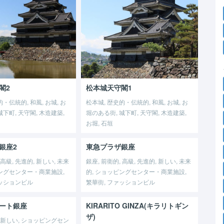
閣2
松本城天守閣1
・伝統的, 和風, お城, お
松本城, 歴史的・伝統的, 和風, お城, お
城下町, 天守閣, 木造建築,
堀のある街, 城下町, 天守閣, 木造建築,
お堀, 石垣
銀座2
東急プラザ銀座
 高級, 先進的, 新しい, 未来
銀座, 前衛的, 高級, 先進的, 新しい, 未来
ピングセンター・商業施設,
的, ショッピングセンター・商業施設,
ァッションビル
繁華街, ファッションビル
ート銀座
KIRARITO GINZA(キラリトギン
ザ)
, 新しい, ショッピングセン