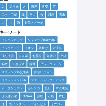
沢
切り株
木
海岸
青空
雲
巨木・巨樹
森
里山
桜
河原
雪山
山
川
海
砂浜・ビーチ
キーワード
ヨドバシカメラ
ソフマップ(Sofmap)
ビックカメラ
イオン
朝焼け
防波堤
飛行機雲
天守閣
お花見
高層階
空撮
俯瞰
工事現場
鉄骨
タワークレーン
スクランブル交差点
街頭ビジョン
ファッションビル
ファッションブティック
オープンカフェ
赤レンガ
提灯
木造建築
現代建築家
SANAA
お堀
石垣
本社
池
ツインタワー・ツインビル
オブジェ