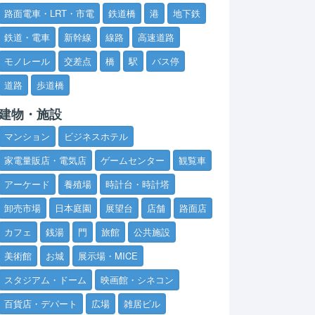
路面電車・LRT・市電
鉄道橋
港
地下鉄
鉄道・電車
新幹線
線路
高速道路
モノレール
交差点
橋
駅
バス停
道路
歩道橋
建物・施設
マンション
ビジネスホテル
家電量販店・電気店
ゲームセンター
観覧車
アーケード
養殖場
時計台・時計塔
卸売市場
日本庭園
展望台
店舗
路面店
カフェ
銭湯
門
旅館
公共施設
美術館
お城
展示場・MICE
スタジアム・ドーム
映画館・シネコン
百貨店・デパート
広場
雑居ビル