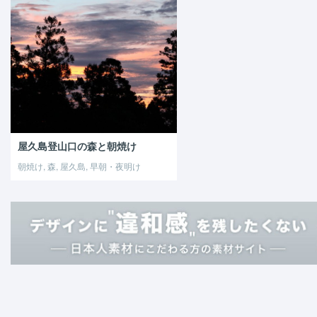
屋久島登山口の森と朝焼け
朝焼け, 森, 屋久島, 早朝・夜明け