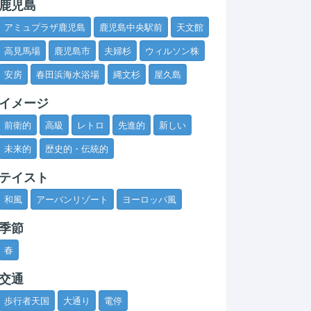
鹿児島
アミュプラザ鹿児島
鹿児島中央駅前
天文館
高見馬場
鹿児島市
夫婦杉
ウィルソン株
安房
春田浜海水浴場
縄文杉
屋久島
イメージ
前衛的
高級
レトロ
先進的
新しい
未来的
歴史的・伝統的
テイスト
和風
アーバンリゾート
ヨーロッパ風
季節
春
交通
歩行者天国
大通り
電停