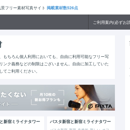
市風景フリー素材写真サイト
掲載素材数526点
ご利用案内(必ずお読
材
、もちろん個人利用においても、自由に利用可能なフリー写
リンク義務などの制限はございません。自由に加工していた
してご利用ください。
と新宿ミライナタワー
バスタ新宿と新宿ミライナタワー
バスタ新宿, 新宿, 先進的, 新しい, オフ