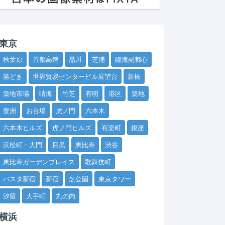
東京
秋葉原
首都高速
品川
芝浦
臨海副都心
勝どき
世界貿易センタービル展望台
新橋
築地市場
晴海
竹芝
有明
港区
築地
豊洲
お台場
虎ノ門
六本木
六本木ヒルズ
虎ノ門ヒルズ
有楽町
銀座
浜松町・大門
目黒
恵比寿
渋谷
恵比寿ガーデンプレイス
歌舞伎町
バスタ新宿
新宿
芝公園
東京タワー
汐留
大手町
丸の内
横浜