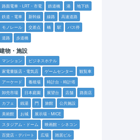
路面電車・LRT・市電
鉄道橋
港
地下鉄
鉄道・電車
新幹線
線路
高速道路
モノレール
交差点
橋
駅
バス停
道路
歩道橋
建物・施設
マンション
ビジネスホテル
家電量販店・電気店
ゲームセンター
観覧車
アーケード
養殖場
時計台・時計塔
卸売市場
日本庭園
展望台
店舗
路面店
カフェ
銭湯
門
旅館
公共施設
美術館
お城
展示場・MICE
スタジアム・ドーム
映画館・シネコン
百貨店・デパート
広場
雑居ビル