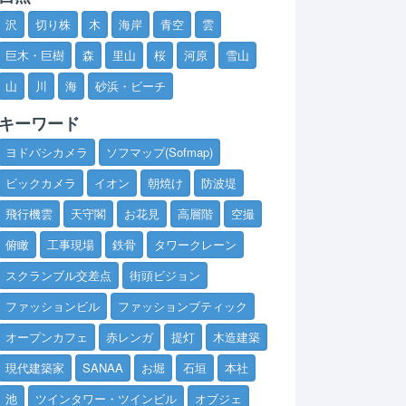
沢
切り株
木
海岸
青空
雲
巨木・巨樹
森
里山
桜
河原
雪山
山
川
海
砂浜・ビーチ
キーワード
ヨドバシカメラ
ソフマップ(Sofmap)
ビックカメラ
イオン
朝焼け
防波堤
飛行機雲
天守閣
お花見
高層階
空撮
俯瞰
工事現場
鉄骨
タワークレーン
スクランブル交差点
街頭ビジョン
ファッションビル
ファッションブティック
オープンカフェ
赤レンガ
提灯
木造建築
現代建築家
SANAA
お堀
石垣
本社
池
ツインタワー・ツインビル
オブジェ