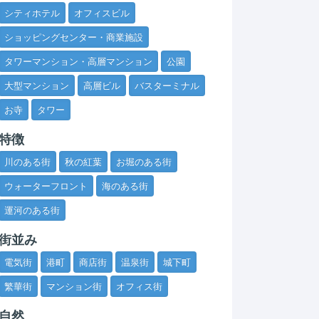
シティホテル
オフィスビル
ショッピングセンター・商業施設
タワーマンション・高層マンション
公園
大型マンション
高層ビル
バスターミナル
お寺
タワー
特徴
川のある街
秋の紅葉
お堀のある街
ウォーターフロント
海のある街
運河のある街
街並み
電気街
港町
商店街
温泉街
城下町
繁華街
マンション街
オフィス街
自然