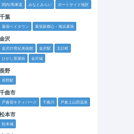
関内/馬車道
みなとみらい
ポートサイド地区
千葉
幕張ベイタウン
幕張新都心・海浜幕張
金沢
金沢21世紀美術館
金沢駅
主計町
ひがし茶屋街
金沢城
長野
長野駅
千曲市
戸倉宿キティパーク
千曲川
戸倉上山田温泉
松本市
松本城