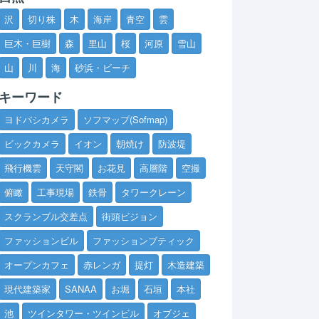
沢
切り株
木
海岸
青空
雲
巨木・巨樹
森
里山
桜
河原
雪山
山
川
海
砂浜・ビーチ
キーワード
ヨドバシカメラ
ソフマップ(Sofmap)
ビックカメラ
イオン
朝焼け
防波堤
飛行機雲
天守閣
お花見
高層階
空撮
俯瞰
工事現場
鉄骨
タワークレーン
スクランブル交差点
街頭ビジョン
ファッションビル
ファッションブティック
オープンカフェ
赤レンガ
提灯
木造建築
現代建築家
SANAA
お堀
石垣
本社
池
ツインタワー・ツインビル
オブジェ