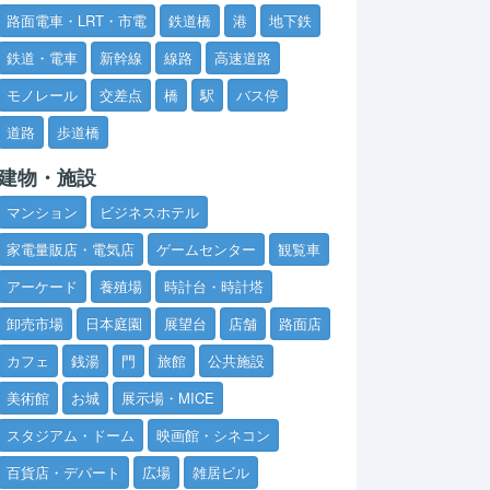
路面電車・LRT・市電
鉄道橋
港
地下鉄
鉄道・電車
新幹線
線路
高速道路
モノレール
交差点
橋
駅
バス停
道路
歩道橋
建物・施設
マンション
ビジネスホテル
家電量販店・電気店
ゲームセンター
観覧車
アーケード
養殖場
時計台・時計塔
卸売市場
日本庭園
展望台
店舗
路面店
カフェ
銭湯
門
旅館
公共施設
美術館
お城
展示場・MICE
スタジアム・ドーム
映画館・シネコン
百貨店・デパート
広場
雑居ビル