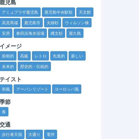
鹿児島
アミュプラザ鹿児島
鹿児島中央駅前
天文館
高見馬場
鹿児島市
夫婦杉
ウィルソン株
安房
春田浜海水浴場
縄文杉
屋久島
イメージ
前衛的
高級
レトロ
先進的
新しい
未来的
歴史的・伝統的
テイスト
和風
アーバンリゾート
ヨーロッパ風
季節
春
交通
歩行者天国
大通り
電停