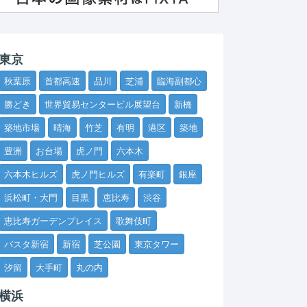
東京
秋葉原
首都高速
品川
芝浦
臨海副都心
勝どき
世界貿易センタービル展望台
新橋
築地市場
晴海
竹芝
有明
港区
築地
豊洲
お台場
虎ノ門
六本木
六本木ヒルズ
虎ノ門ヒルズ
有楽町
銀座
浜松町・大門
目黒
恵比寿
渋谷
恵比寿ガーデンプレイス
歌舞伎町
バスタ新宿
新宿
芝公園
東京タワー
汐留
大手町
丸の内
横浜