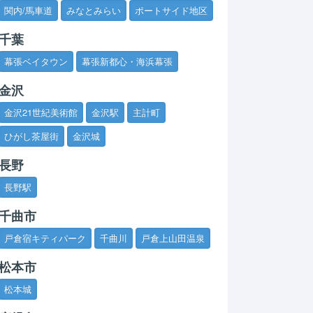
関内/馬車道
みなとみらい
ポートサイド地区
千葉
幕張ベイタウン
幕張新都心・海浜幕張
金沢
金沢21世紀美術館
金沢駅
主計町
ひがし茶屋街
金沢城
長野
長野駅
千曲市
戸倉宿キティパーク
千曲川
戸倉上山田温泉
松本市
松本城