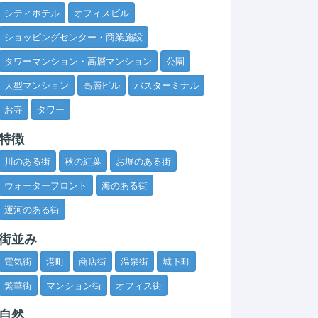
シティホテル
オフィスビル
ショッピングセンター・商業施設
タワーマンション・高層マンション
公園
大型マンション
高層ビル
バスターミナル
お寺
タワー
特徴
川のある街
秋の紅葉
お堀のある街
ウォーターフロント
海のある街
運河のある街
街並み
電気街
港町
商店街
温泉街
城下町
繁華街
マンション街
オフィス街
自然