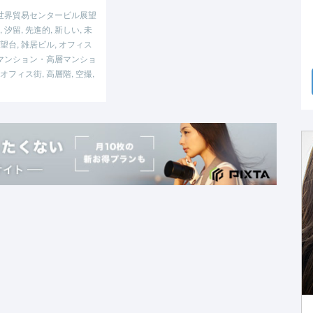
 世界貿易センタービル展望
, 汐留, 先進的, 新しい, 未
展望台, 雑居ビル, オフィス
ーマンション・高層マンショ
 オフィス街, 高層階, 空撮,